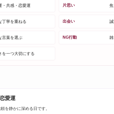
片思い
運・共感・恋愛運
焦
出会い
な丁寧を重ねる
誠
NG行動
な言葉を選ぶ
雑
さを一つ大切にする
恋愛運
信頼を静かに深める日です。