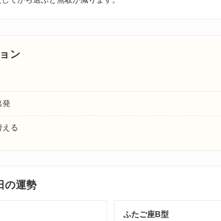
ョン
出発
替える
日の運勢
ふたご座B型