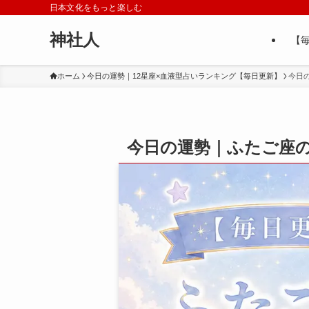
日本文化をもっと楽しむ
神社人
【
ホーム
今日の運勢｜12星座×血液型占いランキング【毎日更新】
今日
今日の運勢｜ふたご座