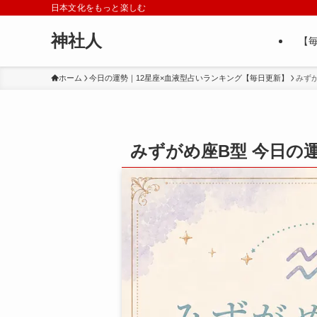
日本文化をもっと楽しむ
神社人
【
ホーム
今日の運勢｜12星座×血液型占いランキング【毎日更新】
みず
みずがめ座B型 今日の